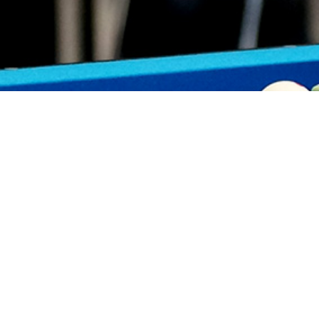
Markus Schleindler STAATSMEISTER U1
Bei den Staatsmeisterschaften 2022 i
können im Billardsport ist.
Gleich 3 Medaillen konnte er in sehr h
Klasse und die Goldmedaille in der U19
Fast hätte es zu einer 3. Goldmedaille 
3:3 ehe der Tiroler Raphael Biasio ve