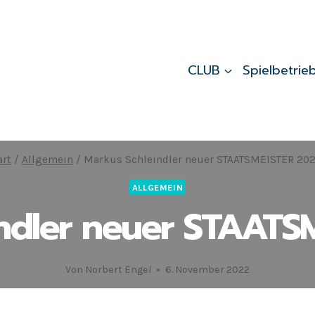
CLUB
Spielbetrie
art
/
Allgemein
/
Markus Schleindler neuer STAATSMEISTER 2022
ALLGEMEIN
ndler neuer STAATSM
Von
Norbert Engel
6. November 2022