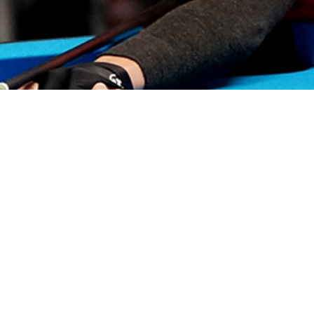
5 und U19 Klasse!!
n St. Pölten, konnte Markus Schleindler wiederum aufz
arten Spielen erringen. Die Krönung allerdings sind die 
 Klasse in 14/1.
gereicht. In der Disziplin 8 Ball stand es bis auf die letz
rdient die letzte 8 versenkte und somit Gold holte. Mark