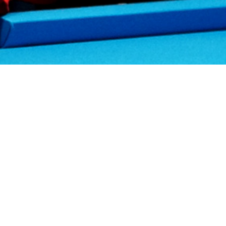
eigen, wie weit er schon mit seinem
2 Goldmedaillen im 9 Ball bei der U15
ten 2 Kugeln nach 1:18 Std. Spielzeit
us konnte somit die Silbermedaille